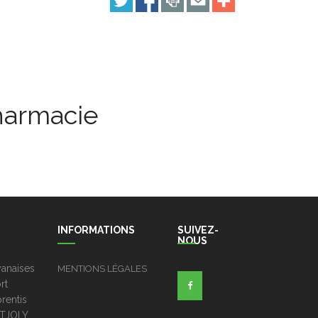
harmacie
INFORMATIONS
SUIVEZ-
NOUS
anaises
MENTIONS LÉGALES
rt
rentis
TJOLY