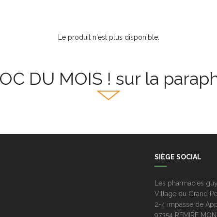
Le produit n'est plus disponible.
OC DU MOIS ! sur la parap
SIÈGE SOCIAL
Les pharmacies guy
Village du Grand Po
2-4 impasse de App
97354 REMIRE MON