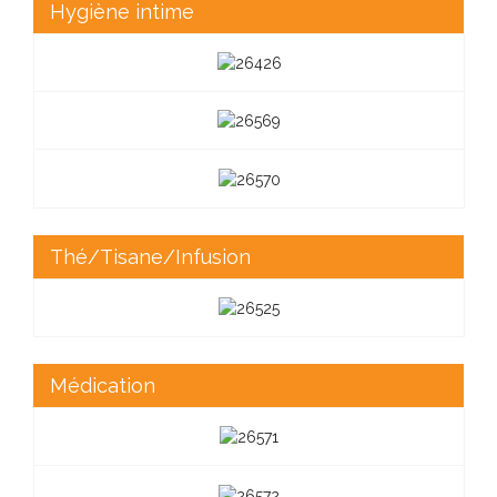
Hygiène intime
Thé/Tisane/Infusion
Médication